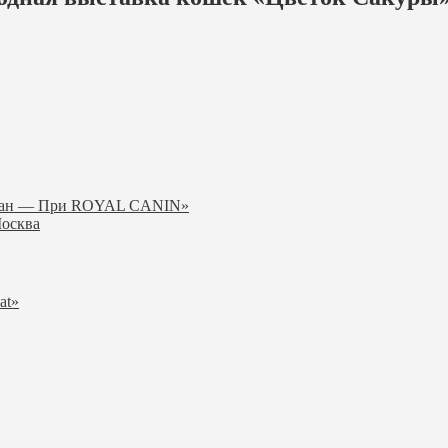
 — Гран — При ROYAL CANIN»
Москва
at»