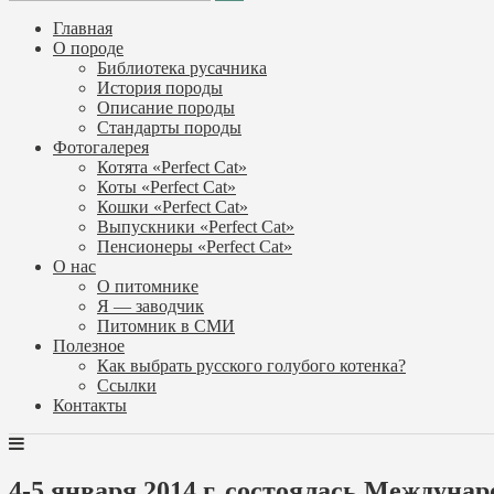
Главная
О породе
Библиотека русачника
История породы
Описание породы
Стандарты породы
Фотогалерея
Котята «Perfect Cat»
Коты «Perfect Cat»
Кошки «Perfect Cat»
Выпускники «Perfect Cat»
Пенсионеры «Perfect Cat»
О нас
О питомнике
Я — заводчик
Питомник в СМИ
Полезное
Как выбрать русского голубого котенка?
Ссылки
Контакты
4-5 января 2014 г. состоялась Междун