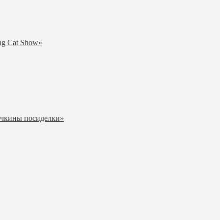
ng Cat Show»
ичкины посиделки»