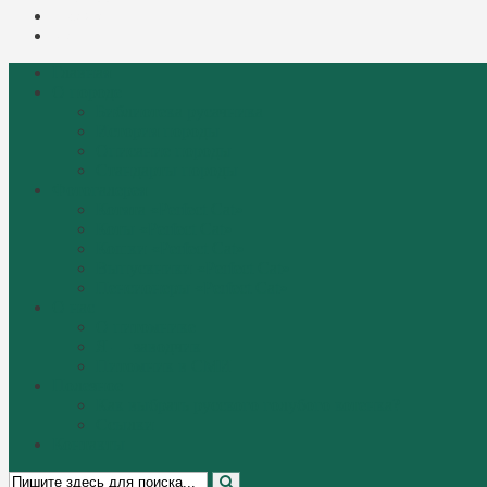
Instagram
Mail
Главная
О породе
Библиотека русачника
История породы
Описание породы
Стандарты породы
Фотогалерея
Котята «Perfect Cat»
Коты «Perfect Cat»
Кошки «Perfect Cat»
Выпускники «Perfect Cat»
Пенсионеры «Perfect Cat»
О нас
О питомнике
Я — заводчик
Питомник в СМИ
Полезное
Как выбрать русского голубого котенка?
Ссылки
Контакты