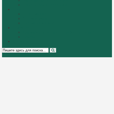
Выпускники «Perfect Cat»
Пенсионеры «Perfect Cat»
О нас
О питомнике
Я — заводчик
Питомник в СМИ
Полезное
Как выбрать русского голубого котенка?
Ссылки
Контакты