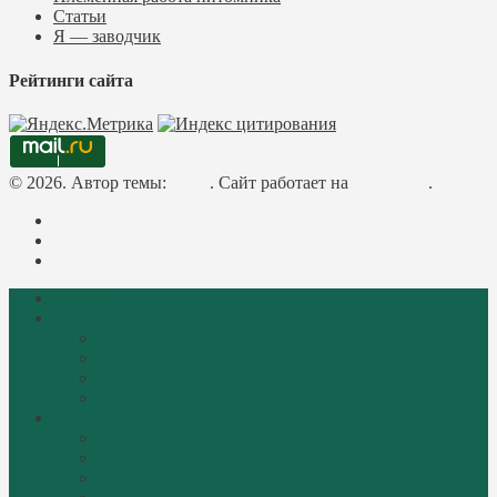
Статьи
Я — заводчик
Рейтинги сайта
© 2026. Автор темы:
Meks
. Сайт работает на
WordPress
.
Facebook
Instagram
Mail
Главная
О породе
Библиотека русачника
История породы
Описание породы
Стандарты породы
Фотогалерея
Котята «Perfect Cat»
Коты «Perfect Cat»
Кошки «Perfect Cat»