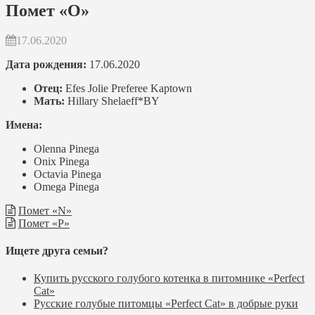
Помет «O»
17.06.2020
Дата рождения:
17.06.2020
Отец:
Efes Jolie Preferee Kaptown
Мать:
Hillary Shelaeff*BY
Имена:
Olenna Pinega
Onix Pinega
Octavia Pinega
Omega Pinega
Помет «N»
Помет «P»
Ищете друга семьи?
Купить русского голубого котенка в питомнике «Perfect
Cat»
Русские голубые питомцы «Perfect Cat» в добрые руки