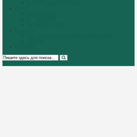
Пенсионеры «Perfect Cat»
О нас
О питомнике
Я — заводчик
Питомник в СМИ
Полезное
Как выбрать русского голубого котенка?
Ссылки
Контакты