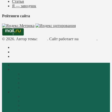
Статьи
Я — заводчик
Рейтинги сайта
© 2026. Автор темы:
Meks
. Сайт работает на
WordPress
.
Facebook
Instagram
Mail
Главная
О породе
Библиотека русачника
История породы
Описание породы
Стандарты породы
Фотогалерея
Котята «Perfect Cat»
Коты «Perfect Cat»
Кошки «Perfect Cat»
Выпускники «Perfect Cat»