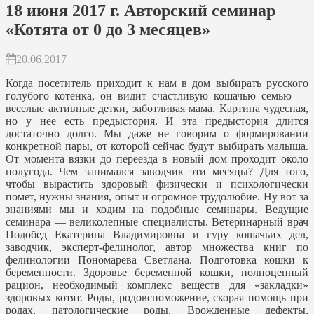
18 июня 2017 г. Авторский семинар
«Котята от 0 до 3 месяцев»
20.06.2017
Когда посетитель приходит к нам в дом выбирать русского
голубого котенка, он видит счастливую кошачью семью —
веселые активные детки, заботливая мама. Картина чудесная,
но у нее есть предыстория. И эта предыстория длится
достаточно долго. Мы даже не говорим о формировании
конкретной пары, от которой сейчас будут выбирать малыша.
От момента вязки до переезда в новый дом проходит около
полугода. Чем занимался заводчик эти месяцы? Для того,
чтобы вырастить здоровый физически и психологически
помет, нужны знания, опыт и огромное трудолюбие. Ну вот за
знаниями мы и ходим на подобные семинары. Ведущие
семинара — великолепные специалисты. Ветеринарный врач
Подобед Екатерина Владимировна и гуру кошачьих дел,
заводчик, эксперт-фелинолог, автор множества книг по
фелинологии Пономарева Светлана. Подготовка кошки к
беременности. Здоровье беременной кошки, полноценный
рацион, необходимый комплекс веществ для «закладки»
здоровых котят. Роды, родовспоможение, скорая помощь при
родах, патологические роды. Врожденные дефекты,