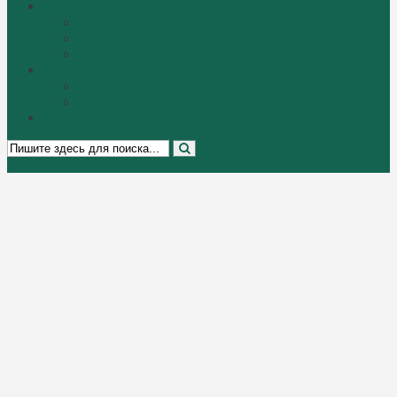
О нас
О питомнике
Я — заводчик
Питомник в СМИ
Полезное
Как выбрать русского голубого котенка?
Ссылки
Контакты