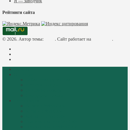
Я — заводчик
Рейтинги сайта
© 2026. Автор темы:
Meks
. Сайт работает на
WordPress
.
Facebook
Instagram
Mail
Главная
О породе
Библиотека русачника
История породы
Описание породы
Стандарты породы
Фотогалерея
Котята «Perfect Cat»
Коты «Perfect Cat»
Кошки «Perfect Cat»
Выпускники «Perfect Cat»
Пенсионеры «Perfect Cat»