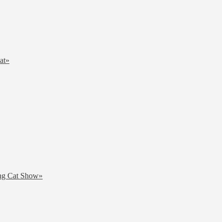
at»
ng Cat Show»