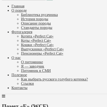
Главная
О породе
Библиотека русачника
История породы
Описание породы
Стандарты породы
Фотогалерея
Котята «Perfect Cat»
Коты «Perfect Cat»
Кошки «Perfect Cat»
Выпускники «Perfect Cat»
Пенсионеры «Perfect Cat»
О нас
О питомнике
Я — заводчик
Питомник в СМИ
Полезное
Как выбрать русского голубого котенка?
Ссылки
Контакты
Помет «E» (WCF)