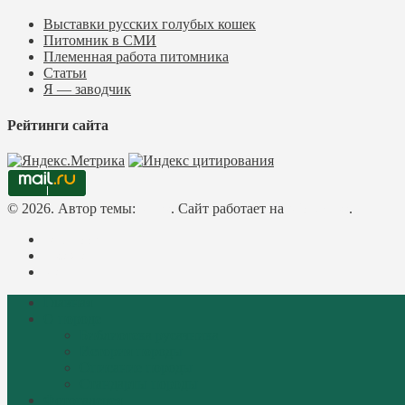
Выставки русских голубых кошек
Питомник в СМИ
Племенная работа питомника
Статьи
Я — заводчик
Рейтинги сайта
© 2026. Автор темы:
Meks
. Сайт работает на
WordPress
.
Facebook
Instagram
Mail
Главная
О породе
Библиотека русачника
История породы
Описание породы
Стандарты породы
Фотогалерея