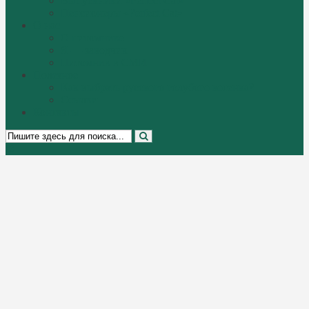
Выпускники «Perfect Cat»
Пенсионеры «Perfect Cat»
О нас
О питомнике
Я — заводчик
Питомник в СМИ
Полезное
Как выбрать русского голубого котенка?
Ссылки
Контакты