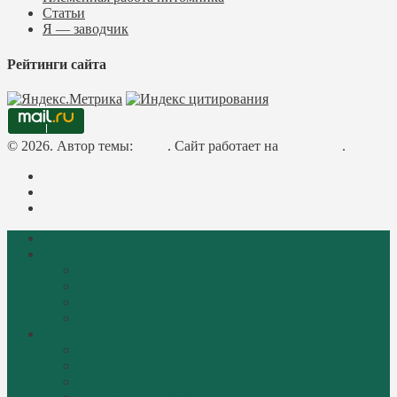
Статьи
Я — заводчик
Рейтинги сайта
© 2026. Автор темы:
Meks
. Сайт работает на
WordPress
.
Facebook
Instagram
Mail
Главная
О породе
Библиотека русачника
История породы
Описание породы
Стандарты породы
Фотогалерея
Котята «Perfect Cat»
Коты «Perfect Cat»
Кошки «Perfect Cat»