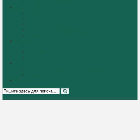
Стандарты породы
Фотогалерея
Котята «Perfect Cat»
Коты «Perfect Cat»
Кошки «Perfect Cat»
Выпускники «Perfect Cat»
Пенсионеры «Perfect Cat»
О нас
О питомнике
Я — заводчик
Питомник в СМИ
Полезное
Как выбрать русского голубого котенка?
Ссылки
Контакты