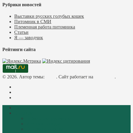
Рубрики новостей
Выставки русских голубых кошек
Питомник в СМИ
Племенная работа питомника
Статьи
Я — заводчик
Рейтинги сайта
© 2026. Автор темы:
Meks
. Сайт работает на
WordPress
.
Facebook
Instagram
Mail
Главная
О породе
Библиотека русачника
История породы
Описание породы