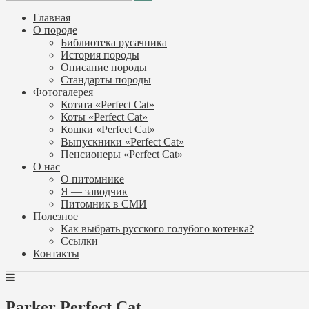
Главная
О породе
Библиотека русачника
История породы
Описание породы
Стандарты породы
Фотогалерея
Котята «Perfect Cat»
Коты «Perfect Cat»
Кошки «Perfect Cat»
Выпускники «Perfect Cat»
Пенсионеры «Perfect Cat»
О нас
О питомнике
Я — заводчик
Питомник в СМИ
Полезное
Как выбрать русского голубого котенка?
Ссылки
Контакты
Parker Perfect Cat