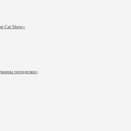
ng Cat Show»
ичкины посиделки»