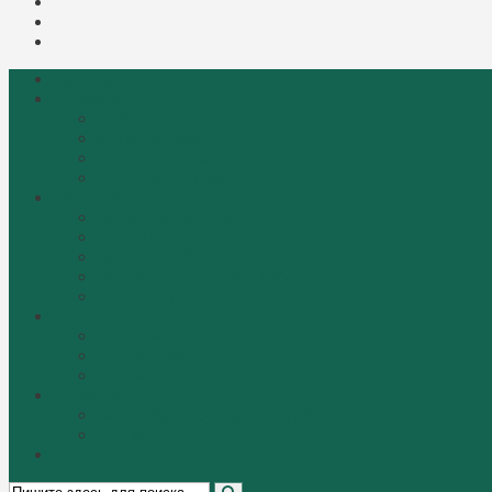
Facebook
Instagram
Mail
Главная
О породе
Библиотека русачника
История породы
Описание породы
Стандарты породы
Фотогалерея
Котята «Perfect Cat»
Коты «Perfect Cat»
Кошки «Perfect Cat»
Выпускники «Perfect Cat»
Пенсионеры «Perfect Cat»
О нас
О питомнике
Я — заводчик
Питомник в СМИ
Полезное
Как выбрать русского голубого котенка?
Ссылки
Контакты