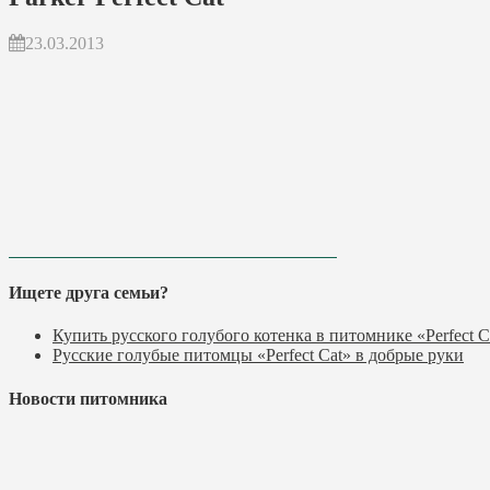
23.03.2013
Ищете друга семьи?
Купить русского голубого котенка в питомнике «Perfect C
Русские голубые питомцы «Perfect Cat» в добрые руки
Новости питомника