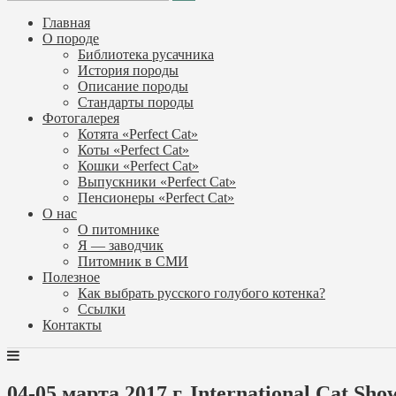
Главная
О породе
Библиотека русачника
История породы
Описание породы
Стандарты породы
Фотогалерея
Котята «Perfect Cat»
Коты «Perfect Cat»
Кошки «Perfect Cat»
Выпускники «Perfect Cat»
Пенсионеры «Perfect Cat»
О нас
О питомнике
Я — заводчик
Питомник в СМИ
Полезное
Как выбрать русского голубого котенка?
Ссылки
Контакты
04-05 марта 2017 г. International Cat 