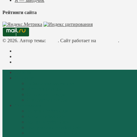
Я — заводчик
Рейтинги сайта
© 2026. Автор темы:
Meks
. Сайт работает на
WordPress
.
Facebook
Instagram
Mail
Главная
О породе
Библиотека русачника
История породы
Описание породы
Стандарты породы
Фотогалерея
Котята «Perfect Cat»
Коты «Perfect Cat»
Кошки «Perfect Cat»
Выпускники «Perfect Cat»
Пенсионеры «Perfect Cat»