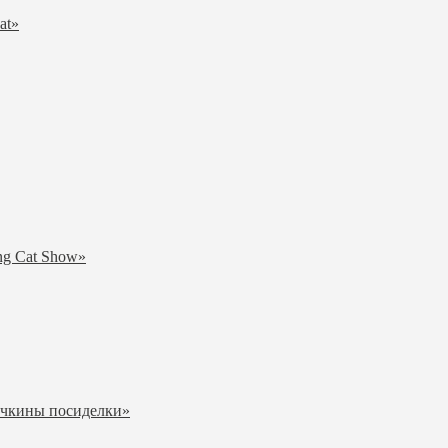
at»
ng Cat Show»
ичкины посиделки»