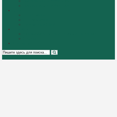
Выпускники «Perfect Cat»
Пенсионеры «Perfect Cat»
О нас
О питомнике
Я — заводчик
Питомник в СМИ
Полезное
Как выбрать русского голубого котенка?
Ссылки
Контакты