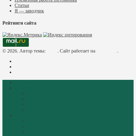
Статьи
Я — заводчик
Рейтинги сайта
© 2026. Автор темы:
Meks
. Сайт работает на
WordPress
.
Facebook
Instagram
Mail
Главная
О породе
Библиотека русачника
История породы
Описание породы
Стандарты породы
Фотогалерея
Котята «Perfect Cat»
Коты «Perfect Cat»
Кошки «Perfect Cat»