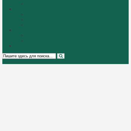
Пенсионеры «Perfect Cat»
О нас
О питомнике
Я — заводчик
Питомник в СМИ
Полезное
Как выбрать русского голубого котенка?
Ссылки
Контакты