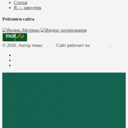
Статьи
Я — заводчик
Рейтинги сайта
© 2026. Автор темы:
Meks
. Сайт работает на
WordPress
.
Facebook
Instagram
Mail
Главная
О породе
Библиотека русачника
История породы
Описание породы
Стандарты породы
Фотогалерея
Котята «Perfect Cat»
Коты «Perfect Cat»
Кошки «Perfect Cat»
Выпускники «Perfect Cat»