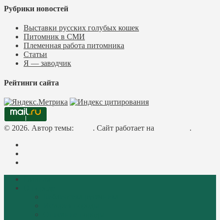
Рубрики новостей
Выставки русских голубых кошек
Питомник в СМИ
Племенная работа питомника
Статьи
Я — заводчик
Рейтинги сайта
© 2026. Автор темы:
Meks
. Сайт работает на
WordPress
.
Facebook
Instagram
Mail
Главная
О породе
Библиотека русачника
История породы
Описание породы