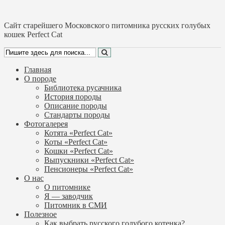
Cайт старейшего Московского питомника русских голубых
кошек Perfect Cat
Главная
О породе
Библиотека русачника
История породы
Описание породы
Стандарты породы
Фотогалерея
Котята «Perfect Cat»
Коты «Perfect Cat»
Кошки «Perfect Cat»
Выпускники «Perfect Cat»
Пенсионеры «Perfect Cat»
О нас
О питомнике
Я — заводчик
Питомник в СМИ
Полезное
Как выбрать русского голубого котенка?